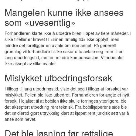
Mangelen kunne ikke ansees
som «uvesentlig»
Forhandleren klarte ikke å utbedre bilen i løpet av flere måneder. I
slike tilfeller er kravet til «innen rimelig tid» ikke oppfylt, men
mindre det foreligger en avtale om noe annet. På generelt
grunnlag vil forhandlere i slike saker ofte avtale seg frem til en
lang utbedringstid, mot en mindre kompensasjon. Vi anbefaler
ikke aksept av slike avtaler.
Mislykket utbedringsforsøk
I tillegg til lang utbedringstid, viste det seg i tillegg at forsøket var
mislykket. Feilen ble ikke utbedret. Forhandleren forlangte et nytt
forsøk. I lojalitet til at bobilen ikke skulle forringes ytterligere, ble
det akseptert utbedring rent teknisk. Fra bobilkjøperens side ble
det imidlertid gjort uttrykkelig klart at kjøpet rent juridisk sett var å
anse som hevet.
Det ble løsning før rettslige