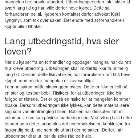
mangelen ble forsøkt utbedret. Utbedringsperioden tok imidlertid
svært lang tid og han ville derfor heve kjøpet. Dette sa
forhandleren nei til. Kjøperen kontaktet derfor advokat Kjetil
Lyngmyr, som tok over saken. Det endte med at forhandleren
kjøpte bilen tilbake.
Lang utbedringstid, hva sier
loven?
Når du kjøper fra en forhandler og oppdager mangler, har du rett
til å kreve utbedring. Utbedringen skal imidlertid ikke ta urimelig
lang tid. Dersom dette likevel skjer, har forbrukeren rett til å heve
kjøpet, med mindre mangelen er «uvesentlig».
I denne saken måtte sideveggen byttes. Dette er ikke enkelt på
en stor og kostbar bobil. Risikoen for at utbedringen ikke blir
fullgod er tilstede. Det er også en risiko for at mangelen kommer
tilbake. Dersom utbedringen ikke lykkes, kan dette materialisere
seg som vanninntrenging i bilen. Bobilen har dessuten fått et
«stempel» som kan påvirke markedsprisen. Ved tvil og tvist i slike
temaer som dette, anbefales det undersøkelse og konklusjon fra
fagkyndig hold, noe som ble utført i denne saken. Derfor, når
utbedringer drar ut, bør du søke råd og hjelp.