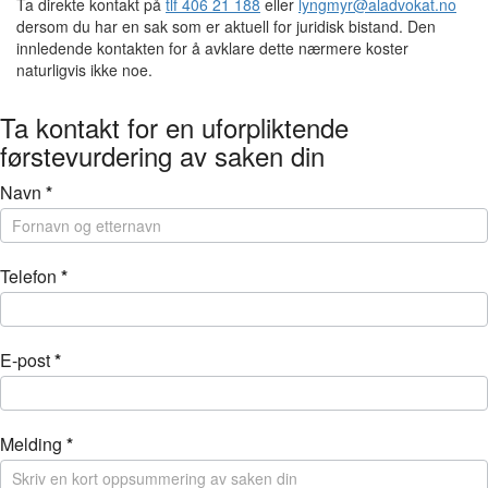
Ta direkte kontakt på
tlf 406 21 188
eller
lyngmyr@aladvokat.no
dersom du har en sak som er aktuell for juridisk bistand. Den
innledende kontakten for å avklare dette nærmere koster
naturligvis ikke noe.
Ta kontakt for en uforpliktende
førstevurdering av saken din
Kontakt
Navn
*
Telefon
*
E-post
*
Melding
*